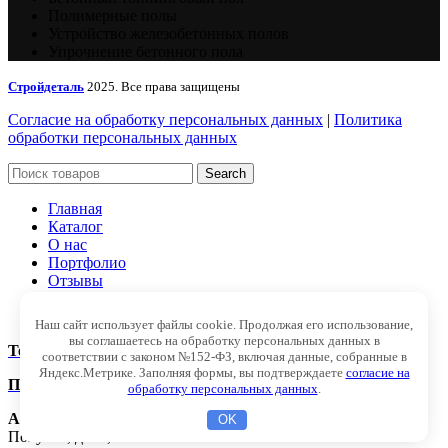
Полимерные полы
Устройство железобетонных полов
Упрочнение бетонного пола
Стройдеталь
2025. Все права защищены
Согласие на обработку персональных данных
|
Политика
обработки персональных данных
Search
Главная
Каталог
О нас
Портфолио
Отзывы
Блог
Контакты
Наш сайт использует файлы cookie. Продолжая его использование,
вы соглашаетесь на обработку персональных данных в
Телефон:
+79385050860
соответствии с законом №152-ФЗ, включая данные, собранные в
Яндекс.Метрике. Заполняя формы, вы подтверждаете
согласие на
Почта:
stroidetal-sk@mail.ru
обработку персональных данных
.
Адрес:
Краснодарский край, г. Краснодар, ул. им. Яна
OK
Полуяна, д. 36, кв. 5