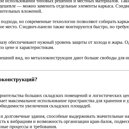
при использовании типовых решений и местных материалов. Таки
я дешевле — можно заменить отдельные элементы каркаса. Сэндв
лнительных вложений.
подхода, но современные технологии позволяют собирать карка
вое место. Сэндвич-панели также монтируются быстро, но треб
азу обеспечивают нужный уровень защиты от холода и жары. О
о цене и характеристикам.
нешний вид, но металлоконструкции дают больше свободы для и
локонструкций?
роительства больших складских помещений и логистических цент
ает максимальное использование пространства для хранения и 
обходимости увеличения складских площадей.
 долговечные здания, способные выдерживать значительные на
ть к вибрациям и возможность организации кран-балок, подвес
нные процессы и требования.