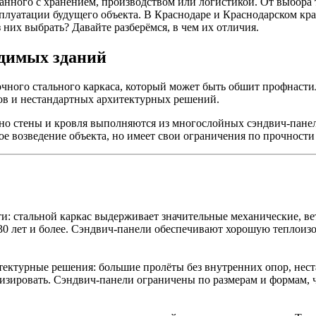
анного с хранением, производством или логистикой. От выбора 
ксплуатации будущего объекта. В Краснодаре и Краснодарском к
 них выбрать? Давайте разберёмся, в чем их отличия.
одимых зданий
очного стального каркаса, который может быть обшит профнасти
ов и нестандартных архитектурных решений.
но стены и кровля выполняются из многослойных сэндвич-панеле
е возведение объекта, но имеет свои ограничения по прочност
: стальной каркас выдерживает значительные механические, ве
0 лет и более. Сэндвич-панели обеспечивают хорошую теплоизо
тектурные решения: большие пролёты без внутренних опор, нес
изировать. Сэндвич-панели ограничены по размерам и формам, 