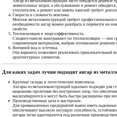
Ангар из металлоконструкций часто обходится дешевле 
значительных затрат, а обслуживание и ремонт обходятс
утеплителем, а ремонт или замена панелей требует допо
Скорость и сложность монтажа.
Монтаж металлоконструкций требует профессионального 
необходимости ангар можно разобрать и перевезти на но
свойств.
Теплоизоляция и энергоэффективность.
Сэндвич-панели выигрывают по теплоизоляции — они ср
современным материалом, выбрав оптимальное решение п
Внешний вид и эстетика.
Оба варианта позволяют реализовать привлекательный в
архитектурных элементов.
Для каких задач лучше подходит ангар из метал
Крупные склады и логистические комплексы.
Ангары из металлоконструкций идеально подходят для ст
широкими пролетами без внутренних опор, что обеспечив
масштабируются и могут быть быстро расширены при не
Производственные цеха и мастерские.
Для промышленных предприятий важно иметь надежные и
обеспечивают высокую несущую способность, устойчивос
ангары легко адаптируются под различные производстве