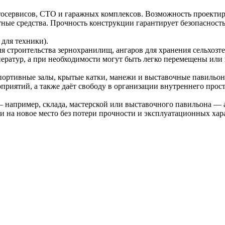
тосервисов, СТО и гаражных комплексов. Возможность проектир
ные средства. Прочность конструкции гарантирует безопасност
для техники).
я строительства зернохранилищ, ангаров для хранения сельхозт
ператур, а при необходимости могут быть легко перемещены или
портивные залы, крытые катки, манежи и выставочные павильо
приятий, а также даёт свободу в организации внутреннего прост
— например, склада, мастерской или выставочного павильона —
ти на новое место без потери прочности и эксплуатационных хар