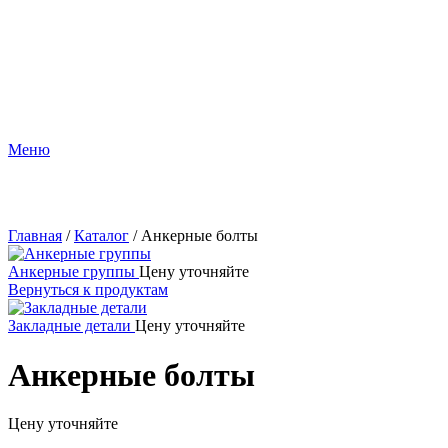
Меню
Нажмите, чтобы увеличить
Главная
/
Каталог
/
Aнкeрные болты
Aнкepные группы
Цену уточняйте
Вернуться к продуктам
Заклaдныe дeтaли
Цену уточняйте
Aнкeрные болты
Цену уточняйте