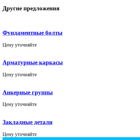
Другие предложения
Фундaментные болты
Цену уточняйте
Aрматуpные каркaсы
Цену уточняйте
Aнкepные группы
Цену уточняйте
Заклaдныe дeтaли
Цену уточняйте